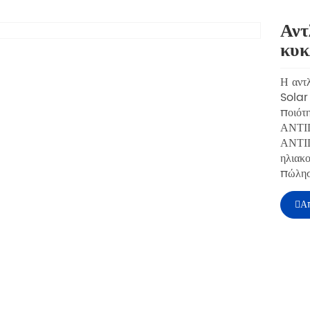
Αντ
Loading...
κυκ
Η αντλ
Solar 
ποιότη
ΑΝΤΙ
ΑΝΤΙΠ
ηλιακο
πώλησ
Α
F
ριγραφή προϊόντος