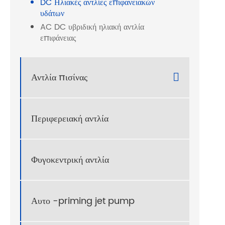
DC Ηλιακές αντλίες επιφανειακών
Τεχν
υδάτων
Υψηλή
AC DC υβριδική ηλιακή αντλία
ηλιακ
επιφάνειας
ΕΙ

Αντλία πισίνας
DCL
14
5
Περιφερειακή αντλία
DCL
16
7
Φυγοκεντρική αντλία
DCL
18
1
Αυτο -priming jet pump
DCL
22-
1