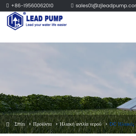
8619560062010
8613858623129

sales01@z
Σπίτι
Προϊόντα
Ηλιακή αντλία νερού
DC Ηλιακές 