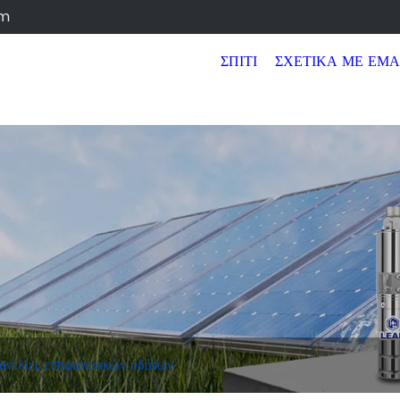
jleadpump.com
ΣΠΊΤΙ
ΣΧΕΤΙΚΆ ΜΕ ΕΜΆΣ
ΠΡΟΪ
αντλίες επιφανειακών υδάτων