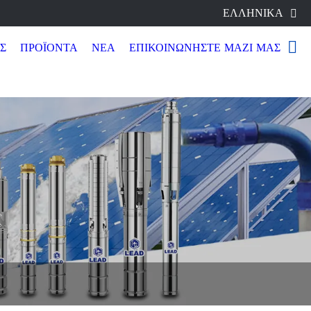
ΕΛΛΗΝΙΚΆ

ΌΝΤΑ
ΝΈΑ
ΕΠΙΚΟΙΝΩΝΉΣΤΕ ΜΑΖΊ ΜΑΣ